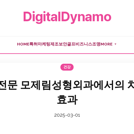
DigitalDynamo
HOME
특허
마케팅
제조
보안
골프
비즈니스
조명
MORE
▼
건강
전문 모제림성형외과에서의 
효과
2025-03-01