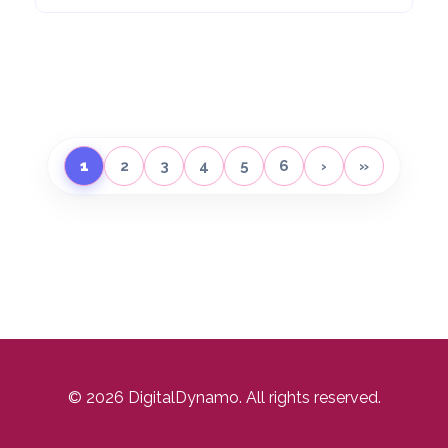
1
2
3
4
5
6
›
»
© 2026 DigitalDynamo. All rights reserved.