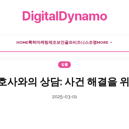
DigitalDynamo
HOME
특허
마케팅
제조
보안
골프
비즈니스
조명
MORE
▼
법률
사와의 상담: 사건 해결을 
2025-03-01