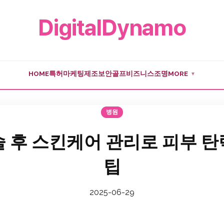
DigitalDynamo
HOME
특허
마케팅
제조
보안
골프
비즈니스
조명
MORE
▼
병원
 후 스킨케어 관리로 피부 
팁
2025-06-29