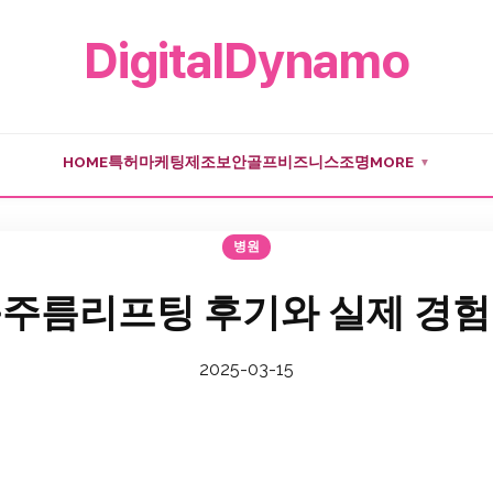
DigitalDynamo
HOME
특허
마케팅
제조
보안
골프
비즈니스
조명
MORE
▼
병원
주름리프팅 후기와 실제 경
2025-03-15