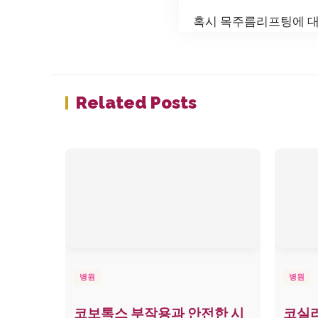
혹시 목주름리프팅에 대
Related Posts
병원
병원
코보톡스 부작용과 안전한 시
코실리