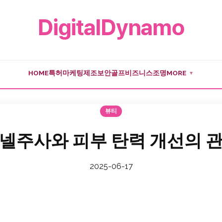
DigitalDynamo
HOME
특허
마케팅
제조
보안
골프
비즈니스
조명
MORE
▼
뷰티
넬주사와 피부 탄력 개선의 
2025-06-17