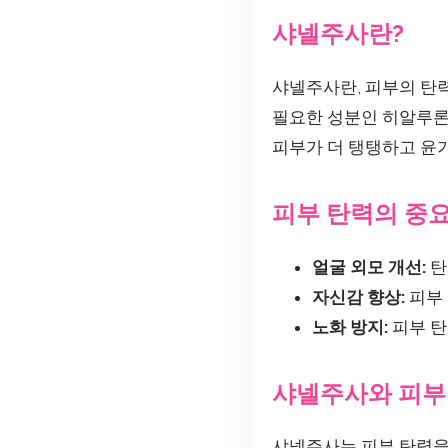
샤넬주사란?
샤넬주사란, 피부의 탄
필요한 성분인 히알루론
피부가 더 탱탱하고 윤기
피부 탄력의 중
얼굴 외모 개선:
탄
자신감 향상:
피부 
노화 방지:
피부 탄
샤넬주사와 피부
샤넬주사는 피부 탄력을