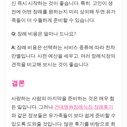
신 즉시 시작하는 것이 좋습니다. 특히, 고인이 생
전에 어떤 장례를 원하는지 미리 상의해 두면 유가
족들이 더 수월하게 준비할 수 있습니다.
Q:
장례 비용은 얼마나 드나요?
A:
장례 비용은 선택하는 서비스 종류에 따라 천차
만별입니다. 사전 예산을 세우고, 여러 장례식장의
견적을 비교해 보시는 것이 좋습니다.
결론
사랑하는 사람의 마지막을 준비하는 것은 매우 힘
든 일입니다. 그러나
건대병원장례식장 장례후기
와 같은 정보들은 유가족들이 보다 쉽게 준비할 수
있도록 도와줄 것입니다. 많은 후기를 바탕으로 최