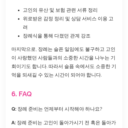
고인의 유산 및 보험 관련 서류 정리
위로받은 감정 정리 및 상담 서비스 이용 고
려
장례식을 통해 다졌던 관계 강조
마지막으로, 장례는 슬픈 일임에도 불구하고 고인
이 사랑했던 사람들과의 소중한 시간을 나누는 기
회이기도 합니다. 따라서 슬픔 속에서도 소중한 기
억을 되새길 수 있는 시간이 되어야 합니다.
6. FAQ
Q:
장례 준비는 언제부터 시작해야 하나요?
A:
장례 준비는 고인이 돌아가시기 전 혹은 돌아가