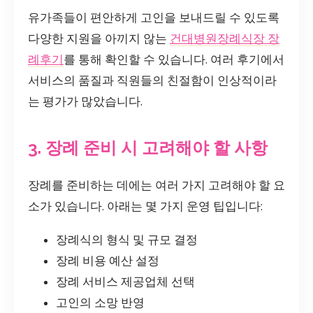
유가족들이 편안하게 고인을 보내드릴 수 있도록
다양한 지원을 아끼지 않는
건대병원장례식장 장
례후기
를 통해 확인할 수 있습니다. 여러 후기에서
서비스의 품질과 직원들의 친절함이 인상적이라
는 평가가 많았습니다.
3. 장례 준비 시 고려해야 할 사항
장례를 준비하는 데에는 여러 가지 고려해야 할 요
소가 있습니다. 아래는 몇 가지 운영 팁입니다:
장례식의 형식 및 규모 결정
장례 비용 예산 설정
장례 서비스 제공업체 선택
고인의 소망 반영