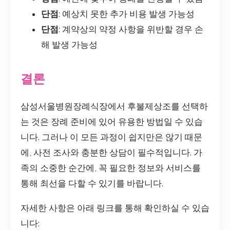
단점
: 예상치 못한 추가 비용 발생 가능성
단점
: 계약상의 약정 사항을 위반할 경우 손
해 발생 가능성
결론
삼성서울병원장례식장에서 후불제상조를 선택하
는 것은 장례 준비에 있어 유용한 방법일 수 있습
니다. 그러나 이 모든 과정이 쉽지만은 않기 때문
에, 사전 조사와 충분한 상담이 필수적입니다. 가
족의 소중한 순간에, 꼭 필요한 정보와 서비스를
통해 최선을 다할 수 있기를 바랍니다.
자세한 사항은 아래 링크를 통해 확인하실 수 있습
니다: