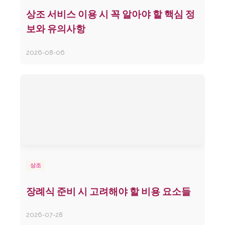
상조 서비스 이용 시 꼭 알아야 할 핵심 정
보와 유의사항
2026-08-06
상조
장례식 준비 시 고려해야 할 비용 요소들
2026-07-28