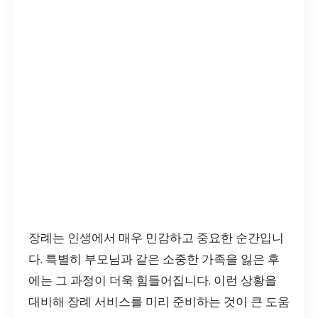
장례는 인생에서 매우 민감하고 중요한 순간입니
다. 특별히 부모님과 같은 소중한 가족을 잃은 후
에는 그 과정이 더욱 힘들어집니다. 이런 상황을
대비해 장례 서비스를 미리 준비하는 것이 큰 도움