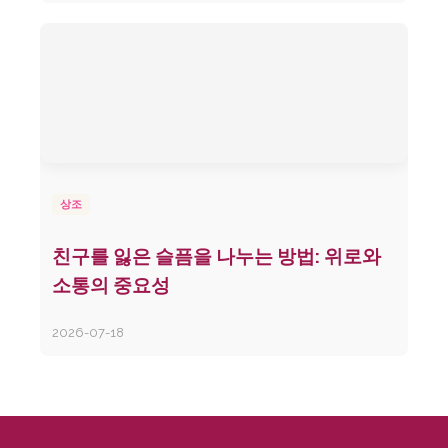
상조
친구를 잃은 슬픔을 나누는 방법: 위로와
소통의 중요성
2026-07-18