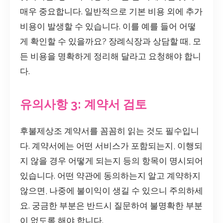
매우 중요합니다. 일반적으로 기본 비용 외에 추가
비용이 발생할 수 있습니다. 이를 예를 들어 어떻
게 확인할 수 있을까요? 장례식장과 상담할 때, 모
든 비용을 명확하게 정리해 달라고 요청해야 합니
다.
유의사항 3: 계약서 검토
후불제상조 계약서를 꼼꼼히 읽는 것도 필수입니
다. 계약서에는 어떤 서비스가 포함되는지, 이행되
지 않을 경우 어떻게 되는지 등의 항목이 명시되어
있습니다. 어떤 약관에 동의하는지 알고 계약하지
않으면, 나중에 불이익이 생길 수 있으니 주의하세
요. 궁금한 부분은 반드시 질문하여 불명확한 부분
이 없도록 해야 합니다.