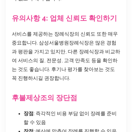
유의사항 4: 업체 신뢰도 확인하기
서비스를 제공하는 장례식장의 신뢰도 또한 매우
중요합니다. 삼성서울병원장례식장은 많은 경험
과 평판을 가지고 있지만, 다른 장례식장과 비교하
여 서비스의 질, 전문성, 고객 만족도 등을 확인하
는 것도 좋습니다. 후기나 평가를 찾아보는 것도
꼭 진행하시길 권장합니다.
후불제상조의 장단점
장점
: 즉각적인 비용 부담 없이 장례를 준비
할 수 있음
장점
: 예산에 맞추어 장례를 진행할 수 있음