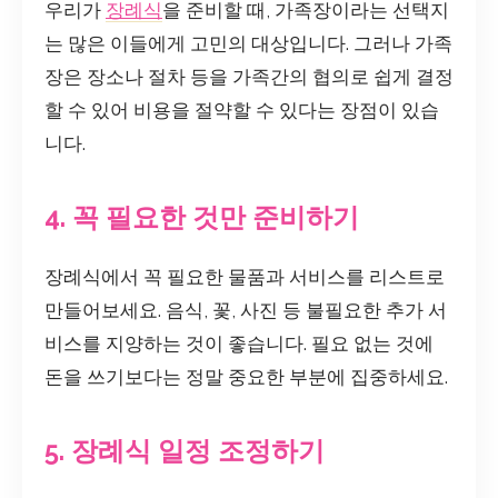
우리가
장례식
을 준비할 때, 가족장이라는 선택지
는 많은 이들에게 고민의 대상입니다. 그러나 가족
장은 장소나 절차 등을 가족간의 협의로 쉽게 결정
할 수 있어 비용을 절약할 수 있다는 장점이 있습
니다.
4. 꼭 필요한 것만 준비하기
장례식에서 꼭 필요한 물품과 서비스를 리스트로
만들어보세요. 음식, 꽃, 사진 등 불필요한 추가 서
비스를 지양하는 것이 좋습니다. 필요 없는 것에
돈을 쓰기보다는 정말 중요한 부분에 집중하세요.
5. 장례식 일정 조정하기