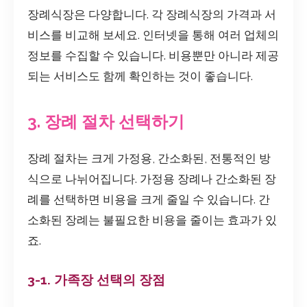
장례식장은 다양합니다. 각 장례식장의 가격과 서
비스를 비교해 보세요. 인터넷을 통해 여러 업체의
정보를 수집할 수 있습니다. 비용뿐만 아니라 제공
되는 서비스도 함께 확인하는 것이 좋습니다.
3. 장례 절차 선택하기
장례 절차는 크게 가정용, 간소화된, 전통적인 방
식으로 나뉘어집니다. 가정용 장례나 간소화된 장
례를 선택하면 비용을 크게 줄일 수 있습니다. 간
소화된 장례는 불필요한 비용을 줄이는 효과가 있
죠.
3-1. 가족장 선택의 장점