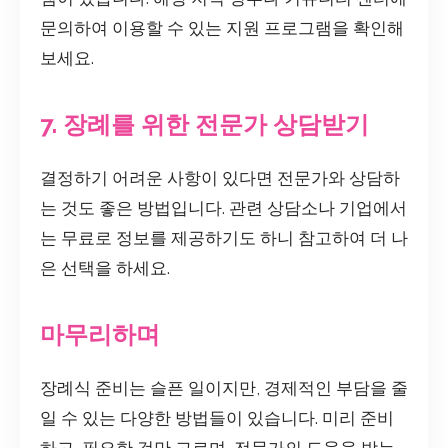
문의하여 이용할 수 있는 지원 프로그램을 확인해
보세요.
7. 장례를 위한 전문가 상담받기
결정하기 어려운 사항이 있다면 전문가와 상담하
는 것도 좋은 방법입니다. 관련 상담소나 기업에서
는 무료로 정보를 제공하기도 하니 참고하여 더 나
은 선택을 하세요.
마무리하며
장례식 준비는 슬픈 일이지만, 경제적인 부담을 줄
일 수 있는 다양한 방법들이 있습니다. 미리 준비
하고, 필요한 것만 고르며, 전문가의 도움을 받는