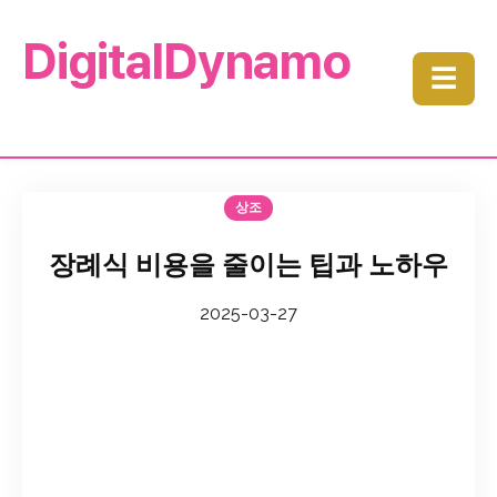
DigitalDynamo
☰
상조
장례식 비용을 줄이는 팁과 노하우
2025-03-27