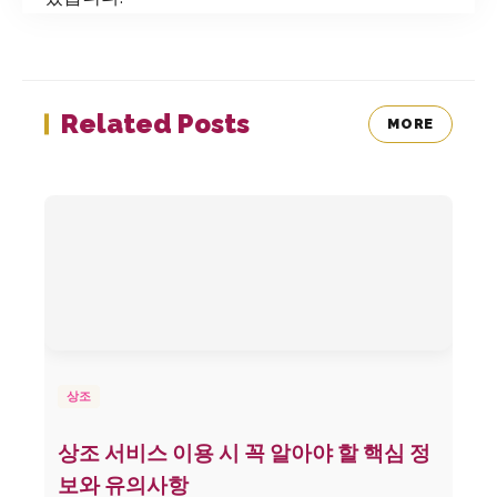
Related Posts
MORE
상조
상조 서비스 이용 시 꼭 알아야 할 핵심 정
보와 유의사항