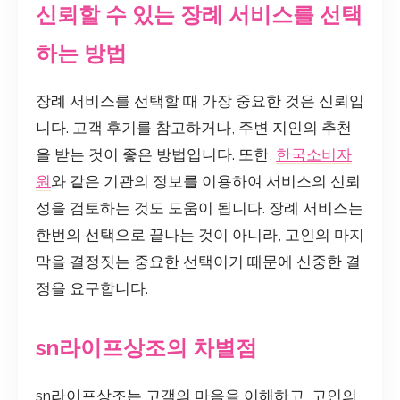
신뢰할 수 있는 장례 서비스를 선택
하는 방법
장례 서비스를 선택할 때 가장 중요한 것은 신뢰입
니다. 고객 후기를 참고하거나, 주변 지인의 추천
을 받는 것이 좋은 방법입니다. 또한,
한국소비자
원
와 같은 기관의 정보를 이용하여 서비스의 신뢰
성을 검토하는 것도 도움이 됩니다. 장례 서비스는
한번의 선택으로 끝나는 것이 아니라, 고인의 마지
막을 결정짓는 중요한 선택이기 때문에 신중한 결
정을 요구합니다.
sn라이프상조의 차별점
sn라이프상조는 고객의 마음을 이해하고, 고인의