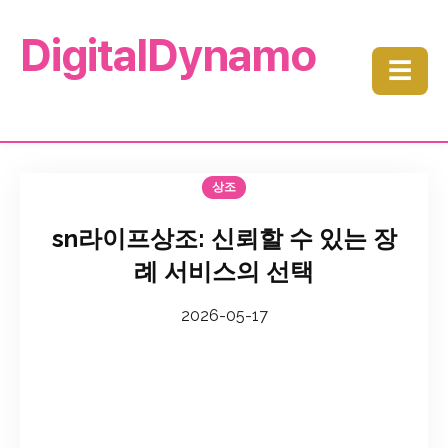
DigitalDynamo
☰
상조
sn라이프상조: 신뢰할 수 있는 장
례 서비스의 선택
2026-05-17