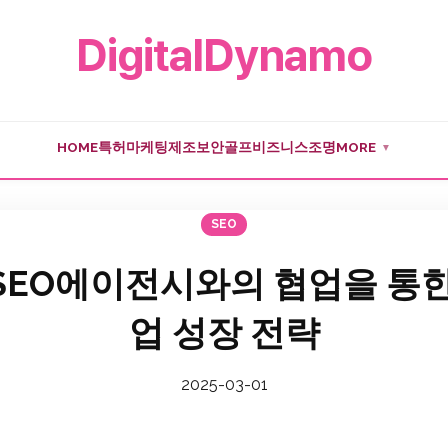
DigitalDynamo
HOME
특허
마케팅
제조
보안
골프
비즈니스
조명
MORE
▼
SEO
SEO에이전시와의 협업을 통한
업 성장 전략
2025-03-01